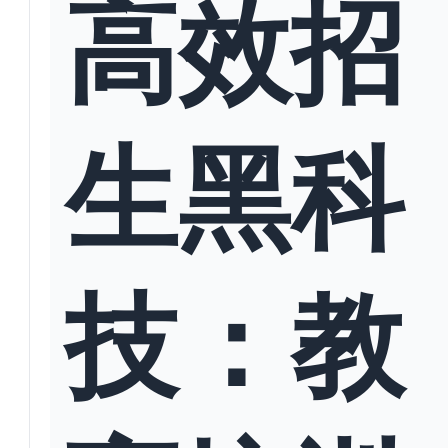
高效招
生黑科
技：教