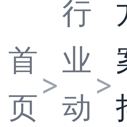
行
首
业
>
>
页
动