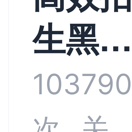
生黑
技：
103
79
育培
次
关