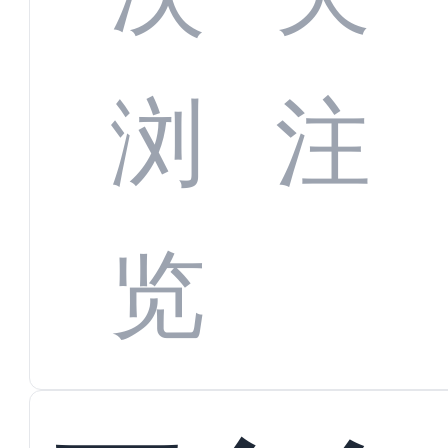
CRM
浏
注
系统
览
重要