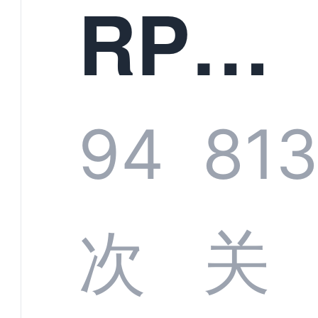
RPA-
螳螂
94
81
统
次
关