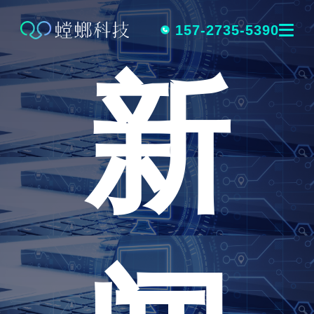
跳
转
157-2735-5390
新
到
内
容